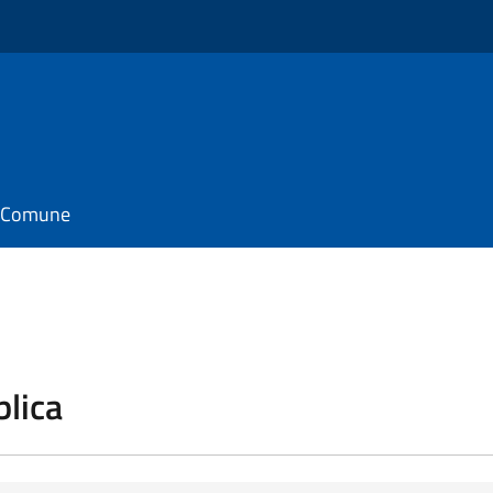
il Comune
blica