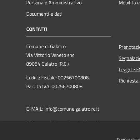
Personale Amministrativo
Mobilità e
Documenti e dati
CONTATTI
Comune di Galatro
Prenotaz
Via Vittorio Veneto snc
Segnalazi
89054 Galatro (R.C.)
Leggi le 
Codice Fiscale: 00256700808
Richiesta
Partita IVA: 00256700808
E-MAIL: info@comune.galatro.rc.it
PEC: comgalatro.protocollo@pec.it
Centralino Unico: 0966 903041
Questo sito 