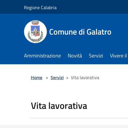
Salta al contenuto principale
Regione Calabria
Comune di Galatro
Amministrazione
Novità
Servizi
Vivere 
Home
>
Servizi
>
Vita lavorativa
Vita lavorativa