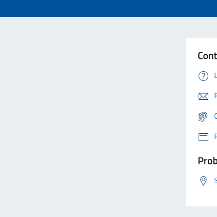
Cont
Prob