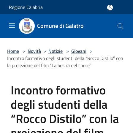
Salta al contenuto principale
Regione Calabria
Comune di Galatro
Home
>
Novità
>
Notizie
>
Giovani
>
Incontro formativo degli studenti della “Rocco Distilo” con
la proiezione del film “La bestia nel cuore”
Incontro formativo
degli studenti della
“Rocco Distilo” con la
proiezione del film