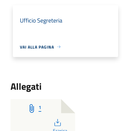
Ufficio Segreteria
VAI ALLA PAGINA
Allegati
1
PDF
Scarica