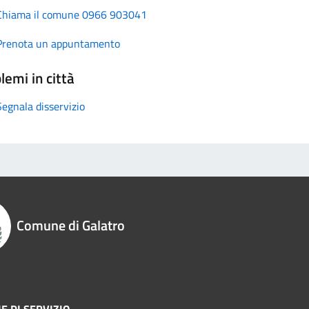
Chiama il comune 0966 903041
Prenota un appuntamento
lemi in città
Segnala disservizio
Comune di Galatro
E DI SERVIZIO