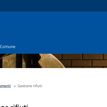
il Comune
omenti
>
Gestione rifiuti