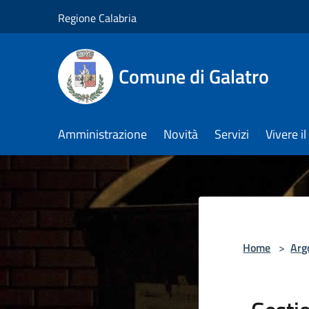
Salta al contenuto principale
Regione Calabria
Comune di Galatro
Amministrazione
Novità
Servizi
Vivere 
Home
>
Arg